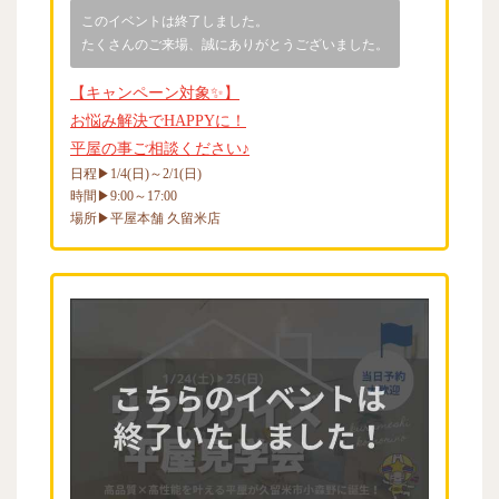
本
このイベントは終了しました。
舗
たくさんのご来場、誠にありがとうございました。
ロ
ゴ
【キャンペーン対象✨】
お悩み解決でHAPPYに！
平屋の事ご相談ください♪
日程▶1/4(日)～2/1(日)
時間▶9:00～17:00
場所▶平屋本舗 久留米店