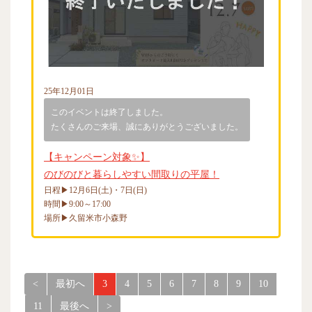
25年12月01日
このイベントは終了しました。
たくさんのご来場、誠にありがとうございました。
【キャンペーン対象✨】
のびのびと暮らしやすい間取りの平屋！
日程▶12月6日(土)・7日(日)
時間▶9:00～17:00
場所▶久留米市小森野
<
最初へ
3
4
5
6
7
8
9
10
11
最後へ
>