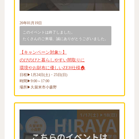
26年01月19日
このイベントは終了しました。
たくさんのご来場、誠にありがとうございました。
【キャンペーン対象✨】
のびのびと暮らしやすい間取りに
環境やお財布に優しいZEH仕様🏠
日程▶1月24日(土)・25日(日)
時間▶9:00～17:00
場所▶久留米市小森野