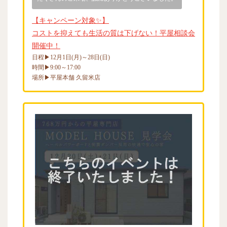
【キャンペーン対象✨】
コストを抑えても生活の質は下げない！平屋相談会
開催中！
日程▶12月1日(月)～28日(日)
時間▶9:00～17:00
場所▶平屋本舗 久留米店