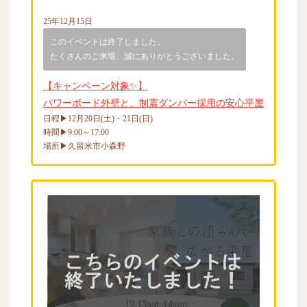
25年12月15日
このイベントは終了しました。
たくさんのご来場、誠にありがとうございました。
【キャンペーン対象✨】
パワーボード外壁と、制震ダンパー採用の安心平屋
日程▶12月20日(土)・21日(日)
時間▶9:00～17:00
場所▶久留米市小森野