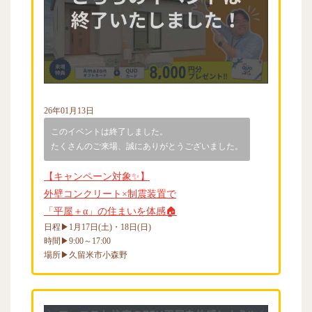
26年01月13日
このイベントは終了しました。
たくさんのご来場、誠にありがとうございました。
【キャンペーン対象✨】
外壁コンクリート×制震装置で
「平屋＋α」の住まいを体感🏠
日程▶1月17日(土)・18日(日)
時間▶9:00～17:00
場所▶久留米市小森野