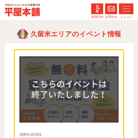
7
6
お問合せ
来場予約
メニュー
8
万
久留米エリアのイベント情報
か
ら
は
じ
め
る
平
屋
専
門
店
平
屋
26年01月26日